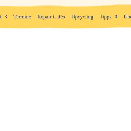
t
Termine
Repair Cafés
Upcycling
Tipps
Üb