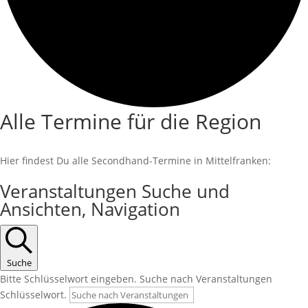
Alle Termine für die Region
Hier findest Du alle Secondhand-Termine in Mittelfranken:
Veranstaltungen
Veranstaltungen Suche und
Ansichten, Navigation
für
28.
Juni
Suche
2026
Bitte Schlüsselwort eingeben. Suche nach Veranstaltungen
Schlüsselwort.